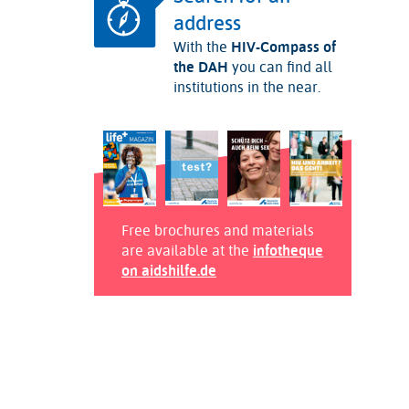
address
With the
HIV-Compass of
the DAH
you can find all
institutions in the near.
Free brochures and materials
are available at the
infotheque
on aidshilfe.de