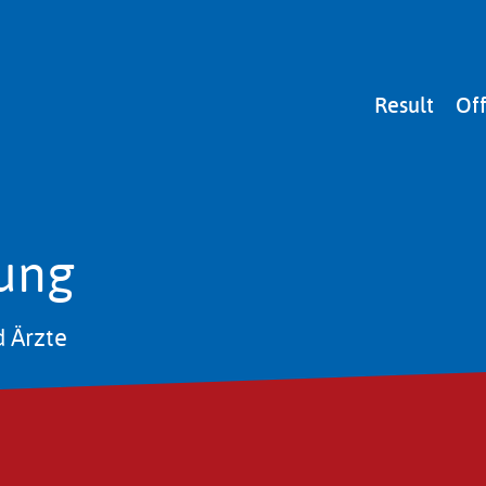
Main
Result
Off
navigation
dung
d Ärzte