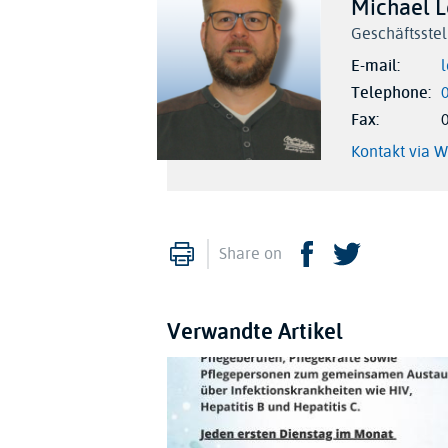
Michael L
Geschäftsstel
E-mail
Telephone
Fax
Kontakt via 
Print
Facebook
Twitter
Share on
Verwandte Artikel