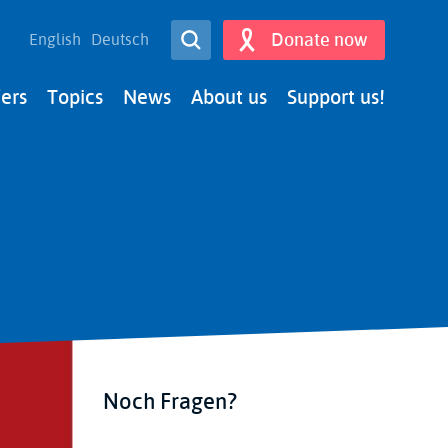
Open Search
Donate now
English
Deutsch
Search
ers
Topics
News
About us
Support us!
Noch Fragen?