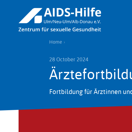
Skip
to
main
content
Breadcrumb
Home
28 October 2024
Ärztefortbil
Fortbildung für Ärztinnen un